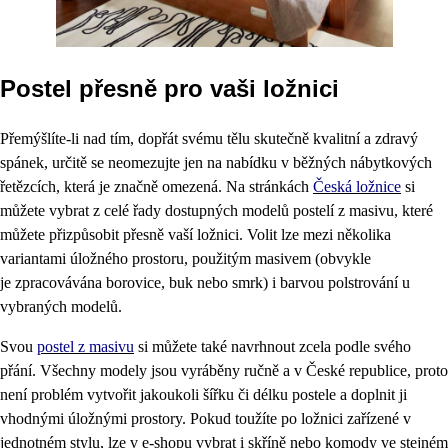
Postel přesně pro vaši ložnici
Přemýšlíte-li nad tím, dopřát svému tělu skutečně kvalitní a zdravý
spánek, určitě se neomezujte jen na nabídku v běžných nábytkových
řetězcích, která je značně omezená. Na stránkách
Česká ložnice
si
můžete vybrat z celé řady dostupných modelů postelí z masivu, které
můžete přizpůsobit přesně vaší ložnici. Volit lze mezi několika
variantami úložného prostoru, použitým masivem (obvykle
je zpracovávána borovice, buk nebo smrk) i barvou polstrování u
vybraných modelů.
Svou
postel z masivu
si můžete také navrhnout zcela podle svého
přání. Všechny modely jsou vyráběny ručně a v České republice, proto
není problém vytvořit jakoukoli šířku či délku postele a doplnit ji
vhodnými úložnými prostory. Pokud toužíte po ložnici zařízené v
jednotném stylu, lze v e-shopu vybrat i skříně nebo komody ve stejném