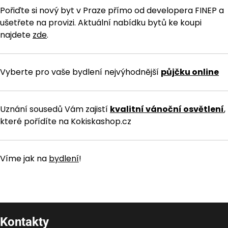
Pořiďte si nový byt v Praze přímo od developera FINEP a
ušetřete na provizi. Aktuální nabídku bytů ke koupi
najdete
zde
.
Vyberte pro vaše bydlení nejvýhodnější
půjčku online
Uznání sousedů Vám zajistí
kvalitní vánoční osvětlení
,
které pořídíte na Kokiskashop.cz
Víme jak na
bydlení
!
Kontakty