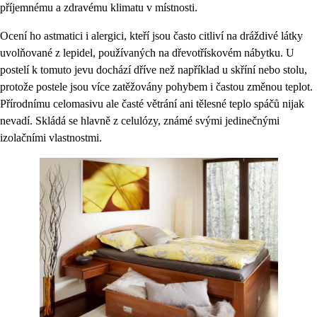
příjemnému a zdravému klimatu v místnosti.
Ocení ho astmatici i alergici, kteří jsou často citliví na dráždivé látky
uvolňované z lepidel, používaných na dřevotřískovém nábytku. U
postelí k tomuto jevu dochází dříve než například u skříní nebo stolu,
protože postele jsou více zatěžovány pohybem i častou změnou teplot.
Přírodnímu celomasivu ale časté větrání ani tělesné teplo spáčů nijak
nevadí. Skládá se hlavně z celulózy, známé svými jedinečnými
izolačními vlastnostmi.