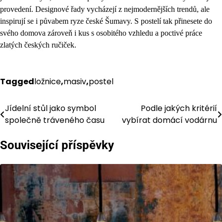
provedení. Designové řady vycházejí z nejmodernějších trendů, ale
inspirují se i půvabem ryze české Šumavy. S postelí tak přinesete do
svého domova zároveň i kus s osobitého vzhledu a poctivé práce
zlatých českých ručiček.
Tagged
ložnice
,
masiv
,
postel
Jídelní stůl jako symbol
Podle jakých kritérií
Navigace
společně tráveného času
vybírat domácí vodárnu
pro
Související příspěvky
příspěvek