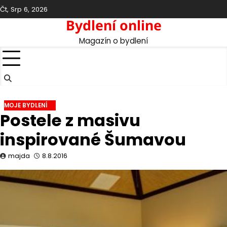
Skip
Čt, Srp 6, 2026
to
Bydlení online
content
Magazín o bydlení
MOJE BYDLENÍ
Postele z masivu
inspirované Šumavou
majda
8.8.2016