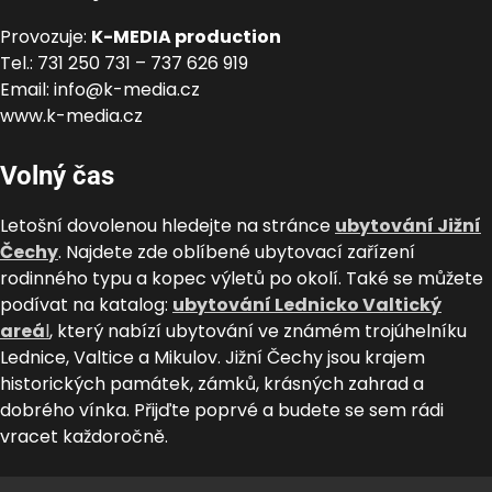
Provozuje:
K-MEDIA production
Tel.: 731 250 731 – 737 626 919
Email: info@k-media.cz
www.k-media.cz
Volný čas
Letošní dovolenou hledejte na stránce
ubytování Jižní
Čechy
. Najdete zde oblíbené ubytovací zařízení
rodinného typu a kopec výletů po okolí. Také se můžete
podívat na katalog:
ubytování Lednicko Valtický
areá
l
, který nabízí ubytování ve známém trojúhelníku
Lednice, Valtice a Mikulov. Jižní Čechy jsou krajem
historických památek, zámků, krásných zahrad a
dobrého vínka. Přijďte poprvé a budete se sem rádi
vracet každoročně.