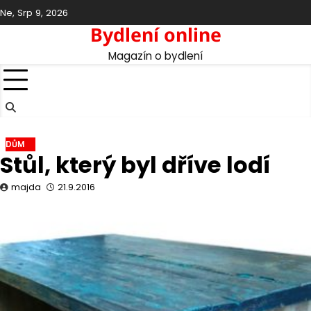
Skip
Ne, Srp 9, 2026
to
Bydlení online
content
Magazín o bydlení
DŮM
Stůl, který byl dříve lodí
majda
21.9.2016