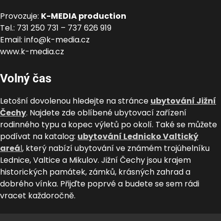
Provozuje:
K-MEDIA production
Tel.: 731 250 731 – 737 626 919
Email: info@k-media.cz
www.k-media.cz
Volný čas
Letošní dovolenou hledejte na stránce
ubytování Jižní
Čechy
. Najdete zde oblíbené ubytovací zařízení
rodinného typu a kopec výletů po okolí. Také se můžete
podívat na katalog:
ubytování Lednicko Valtický
areá
l
, který nabízí ubytování ve známém trojúhelníku
Lednice, Valtice a Mikulov. Jižní Čechy jsou krajem
historických památek, zámků, krásných zahrad a
dobrého vínka. Přijďte poprvé a budete se sem rádi
vracet každoročně.