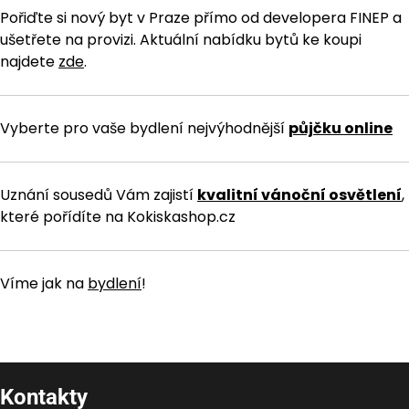
Pořiďte si nový byt v Praze přímo od developera FINEP a
ušetřete na provizi. Aktuální nabídku bytů ke koupi
najdete
zde
.
Vyberte pro vaše bydlení nejvýhodnější
půjčku online
Uznání sousedů Vám zajistí
kvalitní vánoční osvětlení
,
které pořídíte na Kokiskashop.cz
Víme jak na
bydlení
!
Kontakty