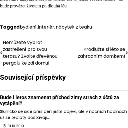
bude provázet životem po dlouhá léta.
Tagged
bydlení
,
interiér
,
nábytek z teaku
Nemůžete vybrat
Navigace
zastřešení pro svou
Prodlužte si léto se
pro
terasu? Zvolte dřevěnou
zahradním domkem!
pergolu ke zdi domu!
příspěvek
Související příspěvky
Bude i letos znamenat příchod zimy strach z účtů za
vytápění?
Sluníčko se sice přes den ještě objeví, ale v nočních hodinách
už se teploty dostávají…
31.10.2019