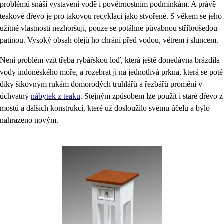
problémů snáší vystavení vodě i povětrnostním podmínkám. A právě
teakové dřevo je pro takovou recyklaci jako stvořené. S věkem se jeho
užitné vlastnosti nezhoršují, pouze se potáhne půvabnou stříbrošedou
patinou. Vysoký obsah olejů ho chrání před vodou, větrem i sluncem.
Není problém vzít třeba rybářskou loď, která ještě donedávna brázdila
vody indonéského moře, a rozebrat ji na jednotlivá prkna, která se poté
díky šikovným rukám domorodých truhlářů a řezbářů promění v
úchvatný
nábytek z teaku
. Stejným způsobem lze použít i staré dřevo z
mostů a dalších konstrukcí, které už dosloužilo svému účelu a bylo
nahrazeno novým.