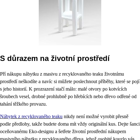
S důrazem na životní prostředí
Pří nákupu nábytku z masivu z recyklovaného teaku životnímu
prostředí neškodíte a navíc si můžete poslechnout příběhy, které se pojí
s jeho historií. K prozrazení stačí málo: malé otvory po kotvících
šroubech vesel, drobné prohlubně po hřebících nebo dřevo odřené od
tahání těžkého provazu.
Nábytek z recyklovaného teaku
nikdy není možné vyrobit přesně
podle předlohy, takže budete doma mít vždy originální kus. Dejte šanci
oceňovanému Eko-designu a šetřete životní prostřední nákupem
masivního nábytku z recyklovaného dřeva, jehož osobité kouzlo vás