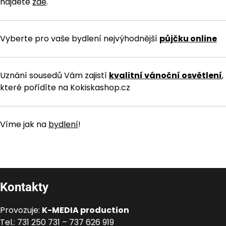
najdete
zde
.
Vyberte pro vaše bydlení nejvýhodnější
půjčku online
Uznání sousedů Vám zajistí
kvalitní vánoční osvětlení
,
které pořídíte na Kokiskashop.cz
Víme jak na
bydlení
!
Kontakty
Provozuje:
K-MEDIA production
Tel.: 731 250 731 – 737 626 919