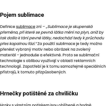
Pojem sublimace
Definice
sublimace
zní – „
Sublimace je skupenská
přeměna, při které se pevná látka mění na plyn, aniž by
tak došlo k tání pevné látky, nedochází tedy k průchodu
přes kapalnou fázi.“
Za použití sublimace je tedy možno
přenést vybraný motiv nebo obrázek na zvolený
materiál – jednoduše a efektivně. Proto se sublimační
technologie s oblibou využívají v oblasti reklamních
technologií. Zapotřebí je k tomu samozřejmě speciálních
přístrojů, k tomuto přizpůsobených.
Hrnečky potištěné za chviličku
Hrnky s vlastním potiskem jsou oblíbené a hodně