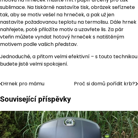
sublimace. Na tiskárně nastavíte tisk, obrázek seříznete
tak, aby se motiv vešel na hrneček, a pak už jen
nastavíte požadovanou teplotu na termolisu. Dále hrnek
nahřejete, poté přiložíte motiv a uzavřete lis. Za pár
vteřin můžete vyndat hotový hrneček s natištěným
motivem podle vašich představ.
Jednoduché, a přitom velmi efektivní – s touto technikou
budete jistě velmi spokojení.
Hrnek pro mámu
Proč si domů pořídit krb?
Navigace
pro
Související příspěvky
příspěvek