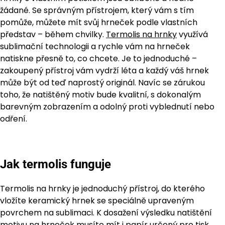
žádané. Se správným přístrojem, který vám s tím
pomůže, můžete mít svůj hrneček podle vlastních
představ – během chvilky.
Termolis na hrnky
využívá
sublimační technologii a rychle vám na hrneček
natiskne přesně to, co chcete. Je to jednoduché –
zakoupený přístroj vám vydrží léta a každý váš hrnek
může být od teď naprostý originál. Navíc se zárukou
toho, že natištěný motiv bude kvalitní, s dokonalým
barevným zobrazením a odolný proti vyblednutí nebo
odření.
Jak termolis funguje
Termolis na hrnky je jednoduchý přístroj, do kterého
vložíte keramický hrnek se speciálně upraveným
povrchem na sublimaci. K dosažení výsledku natištění
motivu na hrneček musíte mít i papír určený pro tisk