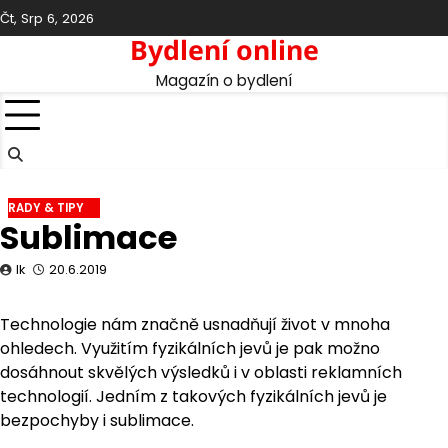
Skip
Čt, Srp 6, 2026
to
Bydlení online
content
Magazín o bydlení
RADY & TIPY
Sublimace
lk
20.6.2019
Technologie nám značně usnadňují život v mnoha
ohledech. Využitím fyzikálních jevů je pak možno
dosáhnout skvělých výsledků i v oblasti reklamních
technologií. Jedním z takových fyzikálních jevů je
bezpochyby i sublimace.